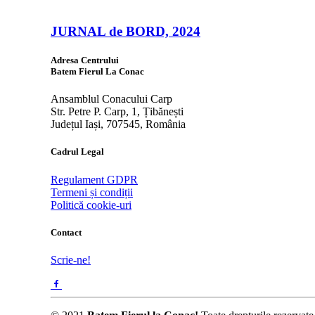
JURNAL de BORD, 2024
Adresa Centrului
Batem Fierul La Conac
Ansamblul Conacului Carp
Str. Petre P. Carp, 1, Țibănești
Județul Iași, 707545, România
Cadrul Legal
Regulament GDPR
Termeni și condiții
Politică cookie-uri
Contact
Scrie-ne!